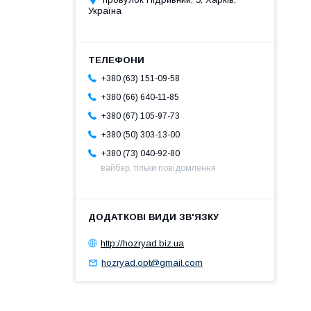
Україна
+380 (63) 151-09-58
+380 (66) 640-11-85
+380 (67) 105-97-73
+380 (50) 303-13-00
+380 (73) 040-92-80
вайбер, тільки повідомлення
http://hozryad.biz.ua
hozryad.opt@gmail.com