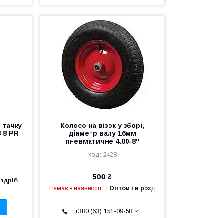
 тачку
Колесо на візок у зборі,
8 8 PR
діаметр валу 16мм
пневматичне 4.00-8"
2428
500 ₴
оздріб
Немає в наявності
Оптом і в роздріб
+380 (63) 151-09-58