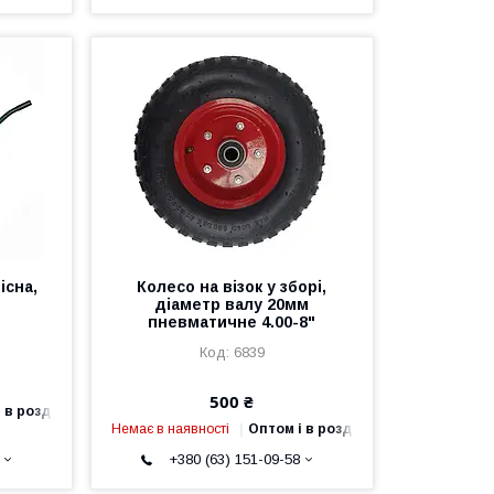
існа,
Колесо на візок у зборі,
діаметр валу 20мм
пневматичне 4.00-8"
6839
500 ₴
 в роздріб
Немає в наявності
Оптом і в роздріб
+380 (63) 151-09-58