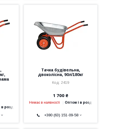
,
Тачка будівельна,
кг,
двоколісна, 90л/180кг
рама
2419
1 700 ₴
Немає в наявності
Оптом і в роздріб
 в роздріб
+380 (63) 151-09-58