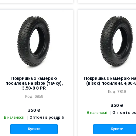
Покришка з камерою
Покришка з камерою на
посилена на візок (тачку),
(візок) посилена 4,00-
3.50-8 8 PR
7818
6859
350 ₴
350 ₴
В наявності
Оптом і в р
В наявності
Оптом і в роздріб
Купити
Купити