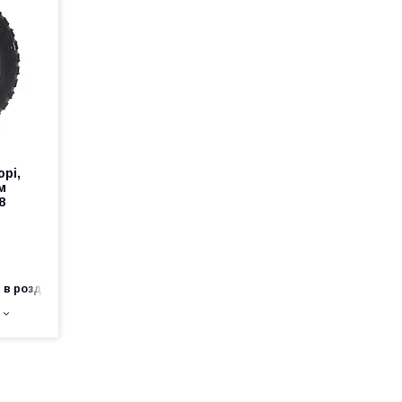
орі,
м
8
 в роздріб