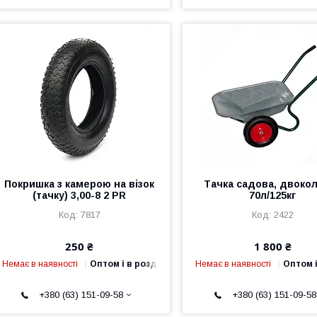
Покришка з камерою на візок
Тачка садова, двокол
(тачку) 3,00-8 2 PR
70л/125кг
7817
2422
250 ₴
1 800 ₴
Немає в наявності
Оптом і в роздріб
Немає в наявності
Оптом і
+380 (63) 151-09-58
+380 (63) 151-09-58