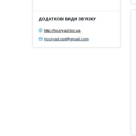
http://hozryad.biz.ua
hozryad.opt@gmail.com