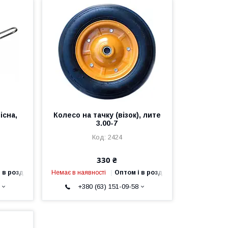
існа,
Колесо на тачку (візок), лите
3.00-7
2424
330 ₴
 в роздріб
Немає в наявності
Оптом і в роздріб
+380 (63) 151-09-58