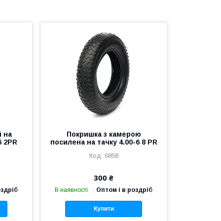
 на
Покришка з камерою
6 2PR
посилена на тачку 4.00-6 8 PR
6858
300 ₴
оздріб
В наявності
Оптом і в роздріб
Купити