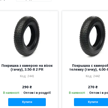
Покришка з камерою на візок
Покрышка с камерой
(тачку), 3.50-8 2 PR
тележку (тачку), 4.00-
2441
2442
290 ₴
270 ₴
В наявності
Оптом і в роздріб
В наявності
Оптом і в р
Купити
Купити