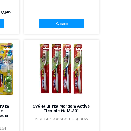
оздріб
Купити
'яка
Зубна щітка Morgem Active
 з
Flexible № M-301
яром
BLZ-3 # M-301 код 8165
164