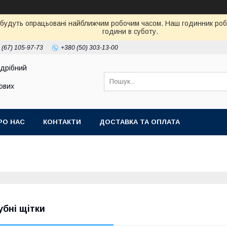
 будуть опрацьовані найближчим робочим часом. Наш годинник робот
години в суботу.
 (67) 105-97-73
+380 (50) 303-13-00
здрібний
тових
РО НАС
КОНТАКТИ
ДОСТАВКА ТА ОПЛАТА
убні щітки