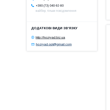
+380 (73) 040-92-80
вайбер, тільки повідомлення
http://hozryad.biz.ua
hozryad.opt@gmail.com