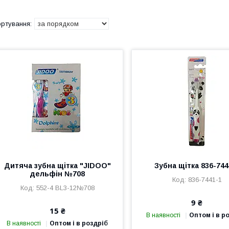
Дитяча зубна щітка "JIDOO"
Зубна щітка 836-744
дельфін №708
836-7441-1
552-4 BL3-12№708
9 ₴
15 ₴
В наявності
Оптом і в р
В наявності
Оптом і в роздріб