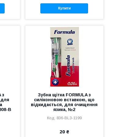
Купити
 з
Зубна щітка FORMULA з
 для
силіконовою вставкою, що
а
відкидається, для очищення
808-B
язика, №2
B
836-BLЗ-1199
20 ₴