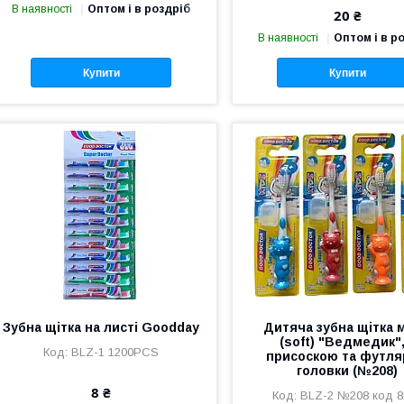
В наявності
Оптом і в роздріб
20 ₴
В наявності
Оптом і в р
Купити
Купити
Зубна щітка на листі Goodday
Дитяча зубна щітка м
(soft) "Ведмедик",
BLZ-1 1200PCS
присоскою та футл
головки (№208)
8 ₴
BLZ-2 №208 код 8