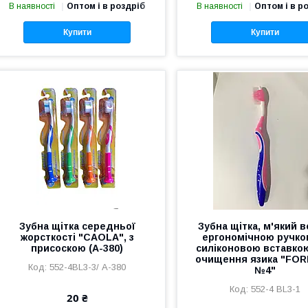
В наявності
Оптом і в роздріб
В наявності
Оптом і в р
Купити
Купити
Зубна щітка середньої
Зубна щітка, м'який в
жорсткості "CAOLA", з
ергономічною ручко
присоскою (А-380)
силіконовою вставко
очищення язика "FO
552-4BL3-3/ А-380
№4"
552-4 BL3-1
20 ₴