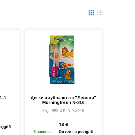
1-1
Дитяча зубна щітка "Левеня"
Morningfresh №216
552-4 BL3-9№216
13 ₴
оздріб
В наявності
Оптом і в роздріб