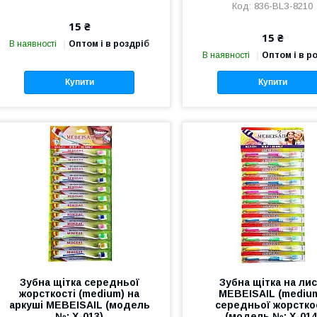
836-BLЗ-8210
15 ₴
15 ₴
В наявності
Оптом і в роздріб
В наявності
Оптом і в р
Купити
Купити
Зубна щітка середньої
Зубна щітка на лис
жорсткості (medium) на
MEBEISAIL (medium
аркуші MEBEISAIL (модель
середньої жорстко
№: Х-013)
(модель №: Х-014