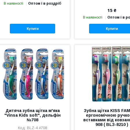
В наявності
Оптом і в роздріб
15 ₴
В наявності
Оптом і в р
Купити
Купити
Дитяча зубна щітка м'яка
Зубна щітка KISS FAM
"Vinsa Kids soft", дельфін
ергономічною ручко
№708
вставками від ковза
908 ( BLЗ-8210 )
BLZ-4 #708