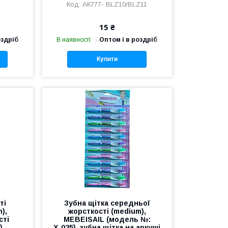
АК777- BLZ10/BLZ11
15 ₴
оздріб
В наявності
Оптом і в роздріб
Купити
ті
Зубна щітка середньої
),
жорсткості (medium),
сті
MEBEISAIL (модель №:
)
Х-025), зубна щітка на аркуші