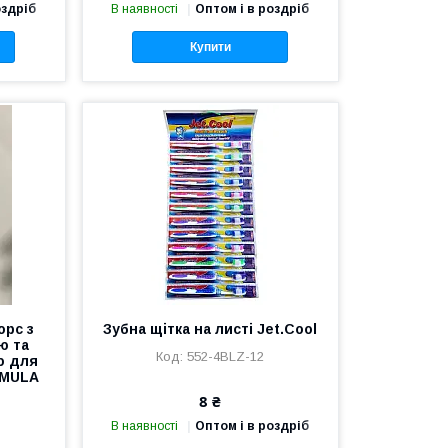
оздріб
В наявності
Оптом і в роздріб
Купити
орс з
Зубна щітка на листі Jet.Cool
ю та
552-4BLZ-12
ю для
RMULA
8 ₴
В наявності
Оптом і в роздріб