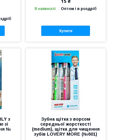
15 ₴
В наявності
Оптом і в роздріб
оздріб
Купити
ILY з
Зубна щітка з ворсом
ю зі
середньої жорсткості
ння №
(medium), щітка для чищення
зубів LOVERY MORE (№601)