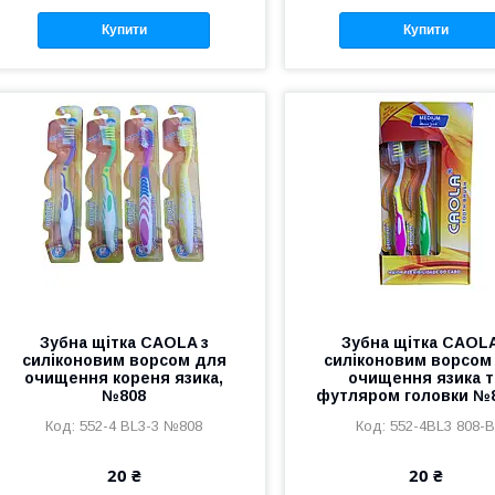
Купити
Купити
Зубна щітка CAOLA з
Зубна щітка CAOLA
силіконовим ворсом для
силіконовим ворсом
очищення кореня язика,
очищення язика т
№808
футляром головки №
552-4 BL3-3 №808
552-4BL3 808-
20 ₴
20 ₴