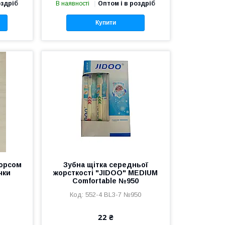
оздріб
В наявності
Оптом і в роздріб
Купити
ворсом
Зубна щітка середньої
чки
жорсткості "JIDOO" MEDIUM
Comfortable №950
552-4 BL3-7 №950
22 ₴