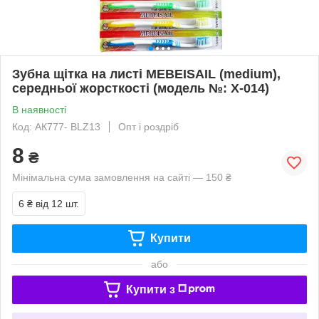
Зубна щітка на листі MEBEISAIL (medium),
середньої жорсткості (модель №: Х-014)
В наявності
Код: АК777- BLZ13
Опт і роздріб
8
₴
Мінімальна сума замовлення на сайті — 150 ₴
6 ₴
від 12 шт.
Купити
або
Купити з