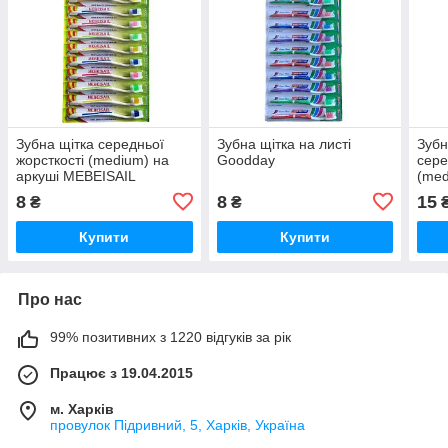
Зубна щітка середньої
Зубна щітка на листі
Зубн
жорсткості (medium) на
Goodday
сере
аркуші MEBEISAIL
(med
(модель №: Х-013)
чищ
8
8
15
₴
₴
MOR
Купити
Купити
Про нас
99% позитивних з 1220 відгуків за рік
Працює з 19.04.2015
м. Харків
провулок Підривний, 5, Харків, Україна