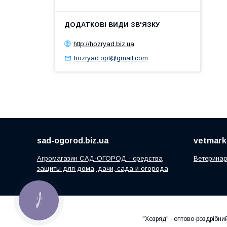
http://hozryad.biz.ua
hozryad.opt@gmail.com
sad-ogorod.biz.ua
vetmarke
Агромагазин САД-ОГОРОД - средства
Ветеринар
защиты для дома, дачи, сада и огорода
КНОПКА
ЗВ'ЯЗКУ