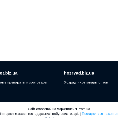
t.biz.ua
hozryad.biz.ua
ные препараты и зоотовары
Хозряд - хозтовары оптом
Сайт створений на маркетплейсі
Prom.ua
"Хозряд" - оптово-роздрібний інтернет-магазин господарських і побутових товарів |
Поскаржитися на контен