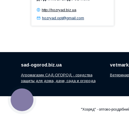
http://hozryad.biz.ua
hozryad.opt@gmail.com
sad-ogorod.biz.ua
vetmarke
Агромагазин САД-ОГОРОД - средства
Ветеринар
защиты для дома, дачи, сада и огорода
КНОПКА
ЗВ'ЯЗКУ