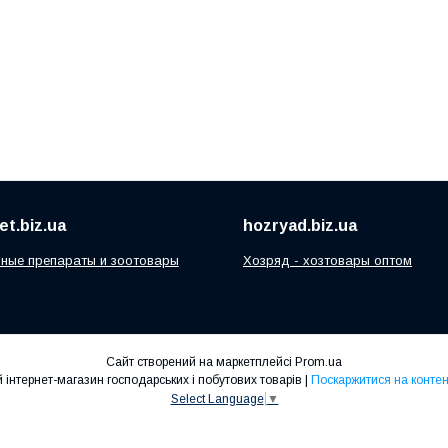
t.biz.ua
hozryad.biz.ua
ные препараты и зоотовары
Хозряд - хозтовары оптом
Сайт створений на маркетплейсі
Prom.ua
"Хозряд" - оптово-роздрібний інтернет-магазин господарських і побутових товарів |
Поскаржитися на контен
Select Language
▼