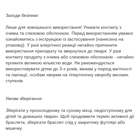
Заходи безпеки:
Лише для зовнішнього використання! Уникати контакту з
очима та слизовою оболонкою. Перед використанням уважно
ознайомитись з інструкцією із застосування (нанесена на
упаковці). У разі алергічної реакції негайно припинити
використання препарату та звернутися до лікаря. У разі
контакту продукту з очима або слизовою оболонкою - негайно
промити великою кількістю води. Не рекомендується
використовувати дітям до 3-х років, жінкам у період вагітності
та лактації, особам хворим на гіпертонічну хворобу високих
ступенів.
Умови зберігання:
Зберігати у прохолодному та сухому місці, недоступному для
дітей та домашніх тварин. Щоб продовжити термін активної дії
браслета, зберігати браслет слід у закритому футлярі або
мішечку.