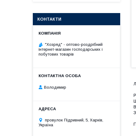
КОНТАКТИ
"Хозряд" - оптово-роздрібний
інтернет-магазин господарських і
побутових товарів
Л
Володимир
Р
Ш
В
З
провулок Підривний, 5, Харків,
П
Україна