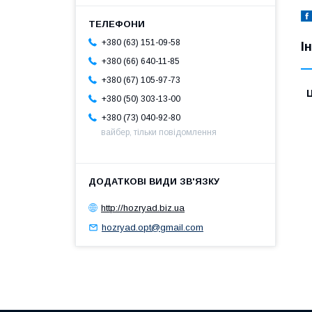
+380 (63) 151-09-58
І
+380 (66) 640-11-85
+380 (67) 105-97-73
Ц
+380 (50) 303-13-00
+380 (73) 040-92-80
вайбер, тільки повідомлення
http://hozryad.biz.ua
hozryad.opt@gmail.com