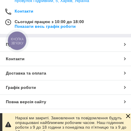
провулок Підривний, 5, Харків, Україна
Контакти
Сьогодні працює з 10:00 до 18:00
Показати весь графік роботи
КНОПКА
ЗВ'ЯЗКУ
Про нас
Контакти
Доставка та оплата
Графік роботи
Повна версія сайту
Сайт створено на маркетплейсі
Prom.ua
Наразі ми закриті. Замовлення та повідомлення будуть
опрацьовані найближчим робочим часом. Наш годинник
роботи з 9 до 18 години з понеділка по п'ятницю та з 9 до
Політика конфіденційності