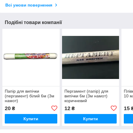
Всі умови повернення
Подібні товари компанії
Папір для випічки
Пергамент (папір) для
Плів
(пергамент) білий 6м (3м
випічки 6м (3м намот)
10 м
намот)
коричневий
20
12
15
₴
₴
Купити
Купити