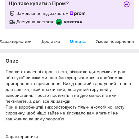
Що таке купити з Пром?
Замовлення під захистом
Доступна доставка
Характеристики
Доставка
Оплата
Умови повернення
Опис
При виготовленні страв з тіста, різних кондитерських страв
або сухої випічки ми постійно зустрічаємося з проблемою
пригорання та прикипання. Вихід простий і доступний - папір
для випічки, який практичний, доступний і зручний у
використанні. Просто постеліть її на дно ємності в якій
пектимете, а далі все як завжди.
При її виробництві використовують тільки екологічно чисту
сировину, щоб ніщо зайве не зіпсувало вам апетит і не
зашкодило вашому здоров'ю.
Характеристики: