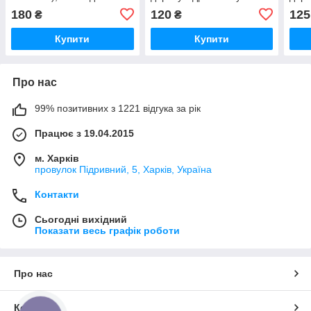
підкачування
(L-45 см)
(L-5
180
120
125
₴
₴
веломотоколіс
Купити
Купити
Про нас
99% позитивних з 1221 відгука за рік
Працює з 19.04.2015
м. Харків
провулок Підривний, 5, Харків, Україна
Контакти
Сьогодні вихідний
Показати весь графік роботи
Про нас
Контакти