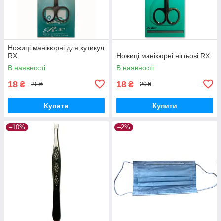
Ножиці манікюрні для кутикул
RX
Ножиці манікюрні нігтьові RX
В наявності
В наявності
18
18
₴
₴
20 ₴
20 ₴
Купити
Купити
–10%
–2%