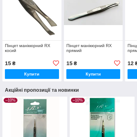
Пінцет манікюрний RX
Пінцет манікюрний RX
Пінц
косий
прямий
пря
15
15
12
₴
₴
Купити
Купити
Акційні пропозиції та новинки
–10%
–10%