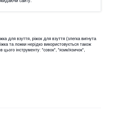
окидаючи сайту.
жка для взуття, ріжок для взуття (злегка вигнута
іжка та ложки нерідко використовується також
зв цього інструменту: "совок", "язик/язичок",