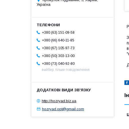
Україна
Р
+380 (63) 151-09-58
З
+380 (66) 640-11-85
п
в
+380 (67) 105-97-73
"
+380 (50) 303-13-00
+380 (73) 040-92-80
Д
вайбер, тільки повідомлення
І
http://hozryad.biz.ua
hozryad.opt@gmail.com
Ц