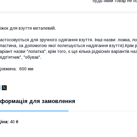
будь-який товар не п
іжок для взуття металевий.
астосовується для зручного одягання взуття. Інші назви: ложка, ло
ластина, за допомогою якої полегшується надягання взуття).Крім р
аріант назви "лопатка"; крім того, є ще кілька рідкісних варіантів на
підп'ятник", "обувак".
овжина: 600 мм
нформація для замовлення
іна:
40 ₴