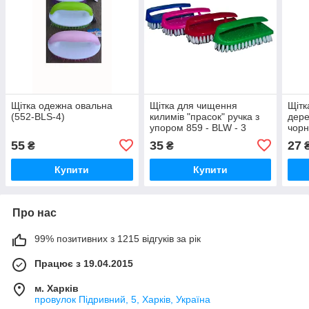
Щітка одежна овальна
Щітка для чищення
Щітк
(552-BLS-4)
килимів "прасок" ручка з
дере
упором 859 - BLW - 3
чорн
сере
55
35
27
₴
₴
Купити
Купити
Про нас
99% позитивних з 1215 відгуків за рік
Працює з 19.04.2015
м. Харків
провулок Підривний, 5, Харків, Україна