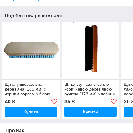
Подібні товари компанії
Щітка універсальна
Щітка взуттєва зі світло-
Щітк
дерев'яна (185 мм) з
коричневою дерев'яною
лак
чорним ворсом з білою
ручкою (173 мм) з чорним
дере
окантовкою (22мм), W-9
ворсом (25 мм), W-14
мм),
40
35
30
₴
₴
W-1
Купити
Купити
Про нас