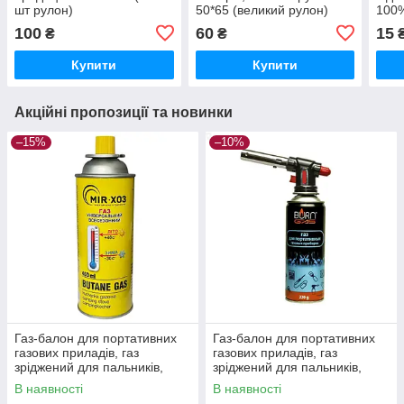
шт рулон)
50*65 (великий рулон)
100
100
60
15
₴
₴
Купити
Купити
Акційні пропозиції та новинки
–15%
–10%
Газ-балон для портативних
Газ-балон для портативних
газових приладів, газ
газових приладів, газ
зріджений для пальників,
зріджений для пальників,
MIR-XOЗ 450 мл BUTAN
Burn Gas 220 мл
В наявності
В наявності