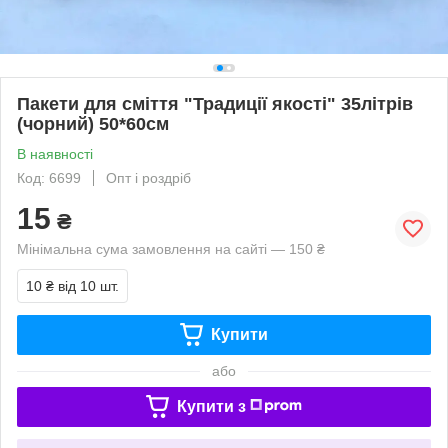
Пакети для сміття "Традиції якості" 35літрів
(чорний) 50*60см
В наявності
Код: 6699
Опт і роздріб
15
₴
Мінімальна сума замовлення на сайті — 150 ₴
10 ₴
від 10 шт.
Купити
або
Купити з