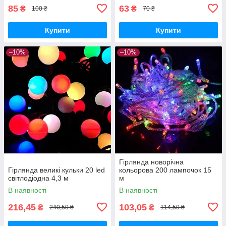
85
63
₴
₴
100 ₴
70 ₴
Купити
Купити
–10%
–10%
Гірлянда новорічна
Гірлянда великі кульки 20 led
кольорова 200 лампочок 15
світлодіодна 4,3 м
м
В наявності
В наявності
216,45
103,05
₴
₴
240,50 ₴
114,50 ₴