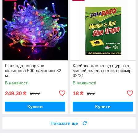
Гірлянда новорічна
Клейова пастка від щурів та
кольорова 500 лампочок 32
мишей зелена велика розмір
м
32*21
В наявності
В наявності
249,30
18
₴
₴
277 ₴
20 ₴
Купити
Купити
Показати ще