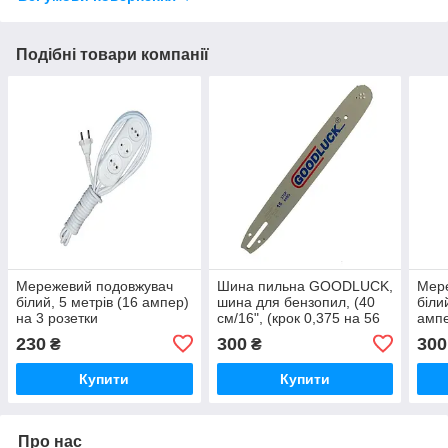
Подібні товари компанії
Мережевий подовжувач
Шина пильна GOODLUCK,
Мер
білий, 5 метрів (16 ампер)
шина для бензопил, (40
біли
на 3 розетки
см/16", (крок 0,375 на 56
ампе
DL), паз 1,3/0,60)
230
300
300
₴
₴
Купити
Купити
Про нас