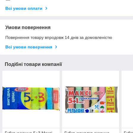
Всі умови оплати
Умови повернення
Повернення товару впродовж 14 днів за домовленістю
Всі умови повернення
Подібні товари компанії
Губка кухонна 5+3 Максі
Губка-мочалка кухонна
Губк