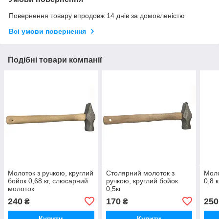
Повернення товару впродовж 14 днів за домовленістю
Всі умови повернення
Подібні товари компанії
Молоток з ручкою, круглий
Столярний молоток з
Моло
бойок 0,68 кг, слюсарний
ручкою, круглий бойок
0,8 к
молоток
0,5кг
240
170
250
₴
₴
Купити
Купити