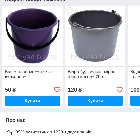
Відро пластмасове 5 л
Відро будівельне мірне
Відр
кольорове
пластмасове 20 л
плас
50
120
100
₴
₴
Купити
Купити
Про нас
99% позитивних з 1220 відгуків за рік