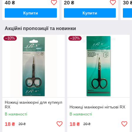
40
20
30
₴
₴
Купити
Купити
Акційні пропозиції та новинки
–10%
–10%
Ножиці манікюрні для кутикул
RX
Ножиці манікюрні нігтьові RX
В наявності
В наявності
18
18
₴
₴
20 ₴
20 ₴