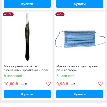
Купити
Купити
–10%
–2%
Манікюрний пінцет зі
Маска захисна тришарова
скошеними кромками Zinger
різні кольори
В наявності
В наявності
10,80
0,98
₴
₴
12 ₴
1 ₴
Купити
Купити