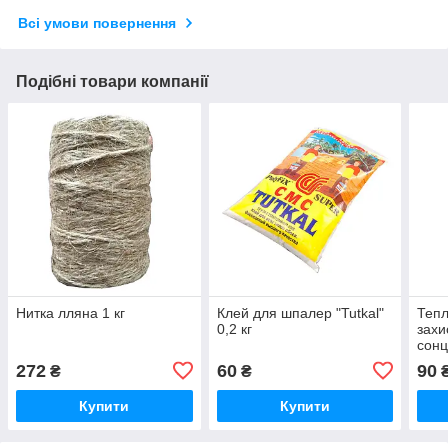
Всі умови повернення
Подібні товари компанії
Нитка лляна 1 кг
Клей для шпалер "Tutkal"
Тепл
0,2 кг
захи
сонц
272
60
90
₴
₴
Купити
Купити