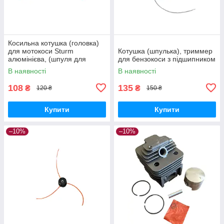
Косильна котушка (головка)
для мотокоси Sturm
Котушка (шпулька), триммер
алюмінієва, (шпуля для
для бензокоси з підшипником
бензокоси)
В наявності
В наявності
108
135
₴
₴
120 ₴
150 ₴
Купити
Купити
–10%
–10%