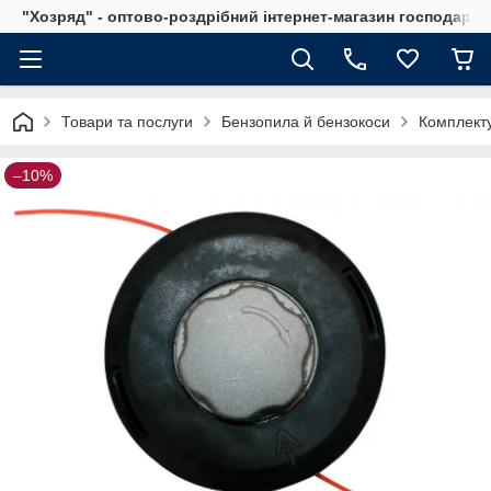
"Хозряд" - оптово-роздрібний інтернет-магазин господарсь
Товари та послуги
Бензопила й бензокоси
Комплекту
–10%