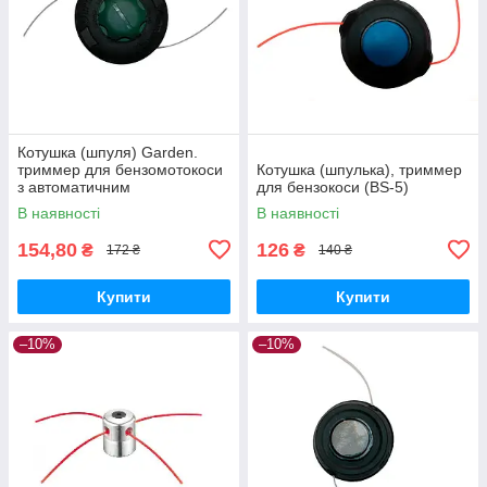
Котушка (шпуля) Garden.
триммер для бензомотокоси
Котушка (шпулька), триммер
з автоматичним
для бензокоси (BS-5)
намотуванням з пластиковою
В наявності
В наявності
кнопкою
154,80
126
₴
₴
172 ₴
140 ₴
Купити
Купити
–10%
–10%