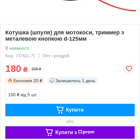
Котушка (шпуля) для мотокоси, триммер з
металевою кнопкою d-125мм
В наявності
Код: 7376(L-7)
Опт і роздріб
180
₴
200 ₴
Економія
20 ₴
Залишилось
1 день
150 ₴
від 5 шт.
Купити
або
Купити з