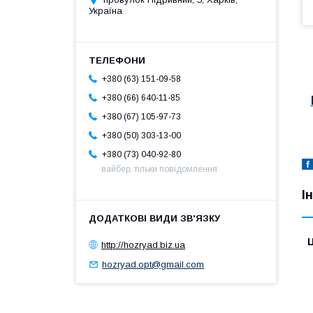
Україна
+380 (63) 151-09-58
+380 (66) 640-11-85
+380 (67) 105-97-73
+380 (50) 303-13-00
+380 (73) 040-92-80
вайбер, тільки повідомлення
І
Ц
http://hozryad.biz.ua
hozryad.opt@gmail.com