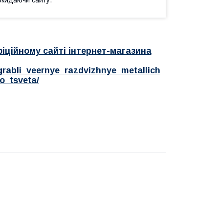
іційному сайті інтернет-магазина
grabli_veernye_razdvizhnye_metallich
o_tsveta/