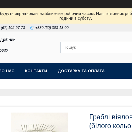
 будуть опрацьовані найближчим робочим часом. Наш годинник робот
години в суботу.
 (67) 105-97-73
+380 (50) 303-13-00
здрібний
тових
РО НАС
КОНТАКТИ
ДОСТАВКА ТА ОПЛАТА
Граблі віяло
(білого кольо