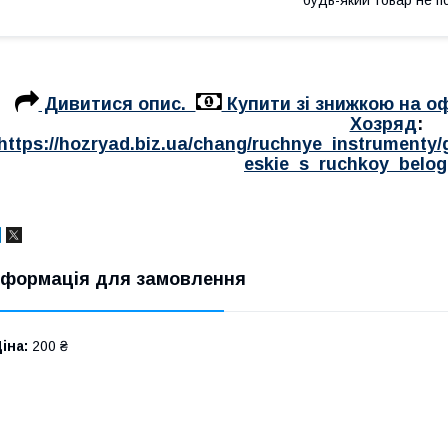
Дивитися опис.
Купити зі знижкою на оф
Хозряд
:
https://hozryad.biz.ua/chang/ruchnye_instrumenty/
eskie_s_ruchkoy_belog
нформація для замовлення
іна:
200 ₴