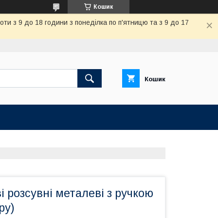
Кошик
и з 9 до 18 години з понеділка по п'ятницю та з 9 до 17
Кошик
ві розсувні металеві з ручкою
ру)