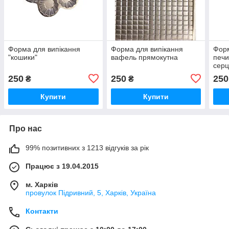
Форма для випікання
Форма для випікання
Форм
"кошики"
вафель прямокутна
печи
серц
250
250
250
₴
₴
Купити
Купити
Про нас
99% позитивних з 1213 відгуків за рік
Працює з 19.04.2015
м. Харків
провулок Підривний, 5, Харків, Україна
Контакти