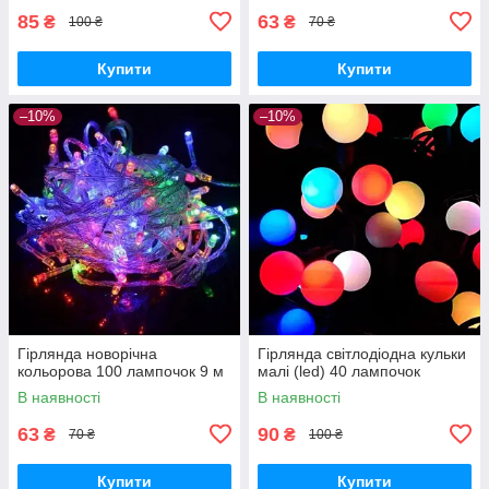
85
63
₴
₴
100 ₴
70 ₴
Купити
Купити
–10%
–10%
Гірлянда новорічна
Гірлянда світлодіодна кульки
кольорова 100 лампочок 9 м
малі (led) 40 лампочок
В наявності
В наявності
63
90
₴
₴
70 ₴
100 ₴
Купити
Купити