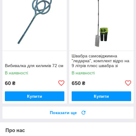
Швабра самовіджимна
"ледарка", комплект відро на
Вибивалка для килимів 72 см
9 літрів плюс швабра зі
змінною ганчіркою
В наявності
В наявності
мікрофіброю
60
650
₴
₴
Купити
Купити
Показати ще
Про нас