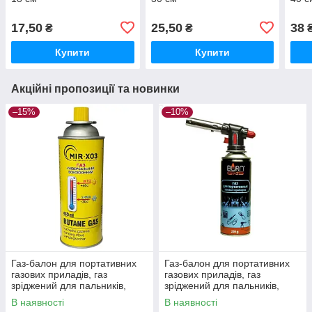
17,50
25,50
38
₴
₴
Купити
Купити
Акційні пропозиції та новинки
–15%
–10%
Газ-балон для портативних
Газ-балон для портативних
газових приладів, газ
газових приладів, газ
зріджений для пальників,
зріджений для пальників,
MIR-XOЗ 450 мл BUTAN
Burn Gas 220 мл
В наявності
В наявності