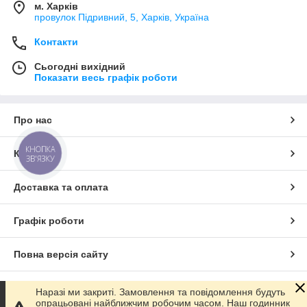
м. Харків
провулок Підривний, 5, Харків, Україна
Контакти
Сьогодні вихідний
Показати весь графік роботи
Про нас
КНОПКА
Контакти
ЗВ'ЯЗКУ
Доставка та оплата
Графік роботи
Повна версія сайту
Сайт створено на маркетплейсі
Prom.ua
Наразі ми закриті. Замовлення та повідомлення будуть
опрацьовані найближчим робочим часом. Наш годинник