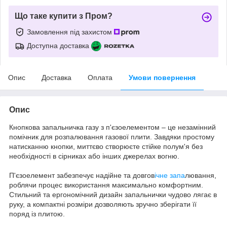
Що таке купити з Пром?
Замовлення під захистом
Доступна доставка
Опис
Доставка
Оплата
Умови повернення
Опис
Кнопкова запальничка газу з п'єзоелементом – це незамінний
помічник для розпалювання газової плити. Завдяки простому
натисканню кнопки, миттєво створюєте стійке полум'я без
необхідності в сірниках або інших джерелах вогню.
П'єзоелемент забезпечує надійне та довгов
ічне запа
лювання,
роблячи процес використання максимально комфортним.
Стильний та ергономічний дизайн запальнички чудово лягає в
руку, а компактні розміри дозволяють зручно зберігати її
поряд із плитою.