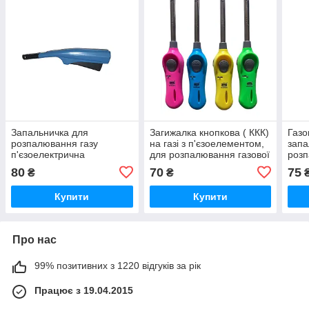
Запальничка для
Загижалка кнопкова ( ККК)
Газо
розпалювання газу
на газі з п'єзоелементом,
запа
п'єзоелектрична
для розпалювання газової
розп
механічна, запальничка
плити
дома
80
70
75
₴
₴
для газової плити
одні
Купити
Купити
Про нас
99% позитивних з 1220 відгуків за рік
Працює з 19.04.2015