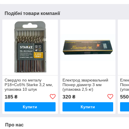
Подібні товари компанії
Свердло по металу
Електрод зварювальний
Елек
Р18+Co5% Starke 3,2 мм,
Піонер діаметр 3 мм
Піон
упаковка 10 штук
(упаковка 2,5 кг)
(упа
185
320
550
₴
₴
Купити
Купити
Про нас