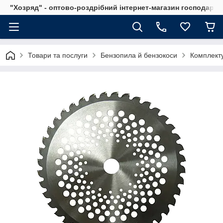
"Хозряд" - оптово-роздрібний інтернет-магазин господарсь
Товари та послуги
Бензопила й бензокоси
Комплекту