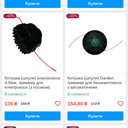
Купити
Купити
–10%
–10%
Котушка (шпуля) електрокоси
Котушка (шпуля) Garden.
d-8мм, триммер для
триммер для бензомотокоси
електрокоси (з носиком)
з автоматичним
намотуванням з пластиковою
В наявності
В наявності
кнопкою
135
154,80
₴
₴
150 ₴
172 ₴
Купити
Купити