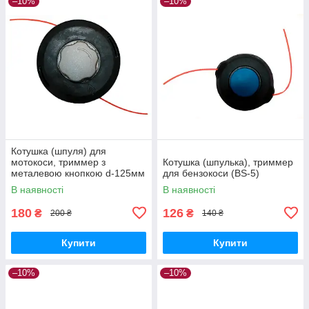
–10%
–10%
Котушка (шпуля) для
мотокоси, триммер з
Котушка (шпулька), триммер
металевою кнопкою d-125мм
для бензокоси (BS-5)
В наявності
В наявності
180
126
₴
₴
200 ₴
140 ₴
Купити
Купити
–10%
–10%