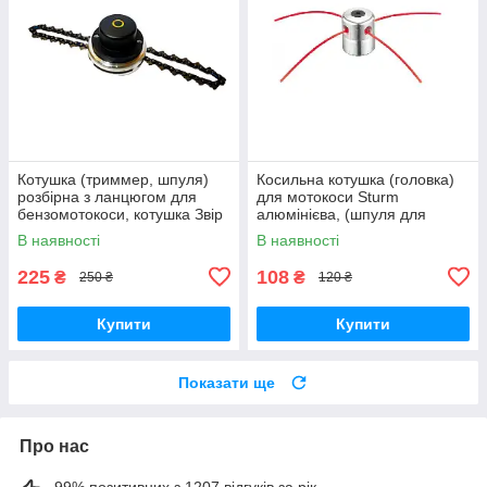
Котушка (триммер, шпуля)
Косильна котушка (головка)
розбірна з ланцюгом для
для мотокоси Sturm
бензомотокоси, котушка Звір
алюмінієва, (шпуля для
бензокоси)
В наявності
В наявності
225
108
₴
₴
250 ₴
120 ₴
Купити
Купити
Показати ще
Про нас
99% позитивних з 1207 відгуків за рік