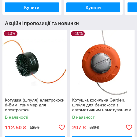
мм
мм
Купити
Купити
Акційні пропозиції та новинки
–10%
–10%
Котушка (шпуля) електрокоси
Котушка косильна Garden.
d-8мм, триммер для
шпуля для бензокоси з
електрокоси
автоматичним намотуванням
з металевою кнопкою
В наявності
В наявності
112,50
207
₴
₴
125 ₴
230 ₴