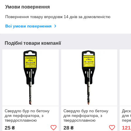
Умови повернення
Повернення товару впродовж 14 днів за домовленістю
Всі умови повернення
Подібні товари компанії
Свердло бур по бетону
Свердло бур по бетону
Диск
для перфоратора, з
для перфоратора, з
для 
твердосплавною
твердосплавною
пер
переможною напайкою,
переможною напайкою,
255*
25
28
121
₴
₴
діаметр 8.0 мм L 110/50
діаметр 10.0 мм L 110/50