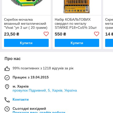
Скребок-мочалка
Набір КОБАЛЬТОВИХ
Скре
вязанный металлический
свердел по металу
мета
"Vivat "уп 3 шт ( 20 грамм)
STARKE Р18+Co5% 10шт
грам
(1;2;3;4;5;6;7;8;9;10mm)
23,50
550
14
₴
₴
ART8097
Купити
Купити
Про нас
99% позитивних з 1218 відгуків за рік
Працює з 19.04.2015
м. Харків
провулок Підривний, 5, Харків, Україна
Контакти
Сьогодні вихідний
Показати весь графік роботи