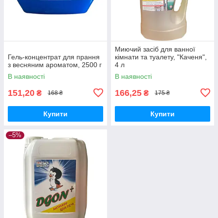
Миючий засіб для ванної
Гель-концентрат для прання
кімнати та туалету, "Каченя",
з весняним ароматом, 2500 г
4 л
В наявності
В наявності
151,20
166,25
₴
₴
168 ₴
175 ₴
Купити
Купити
–5%