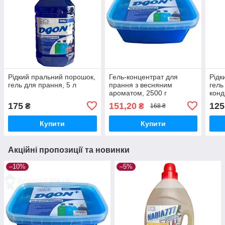
Рідкий пральний порошок,
Гель-концентрат для
Рідк
гель для прання, 5 л
прання з весняним
гель
ароматом, 2500 г
конд
175
151,20
125
₴
₴
168 ₴
Купити
Купити
Акційні пропозиції та новинки
–10%
–5%