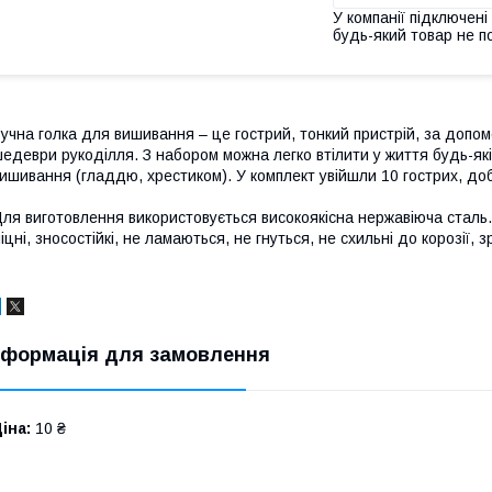
У компанії підключені
будь-який товар не п
учна голка для вишивання – це гострий, тонкий пристрій, за допом
едеври рукоділля. З набором можна легко втілити у життя будь-які т
ишивання (гладдю, хрестиком). У комплект увійшли 10 гострих, доб
ля виготовлення використовується високоякісна нержавіюча сталь. М
іцні, зносостійкі, не ламаються, не гнуться, не схильні до корозії, з
нформація для замовлення
іна:
10 ₴