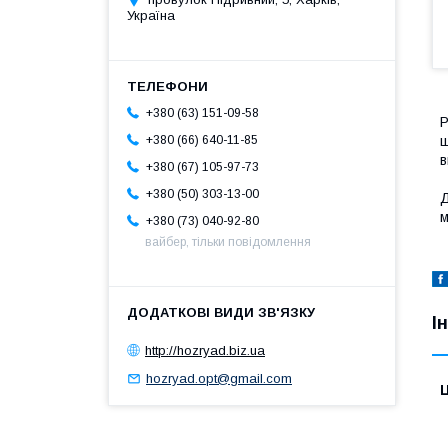
Україна
+380 (63) 151-09-58
Р
ш
+380 (66) 640-11-85
в
+380 (67) 105-97-73
+380 (50) 303-13-00
Д
м
+380 (73) 040-92-80
вайбер, тільки повідомлення
І
http://hozryad.biz.ua
hozryad.opt@gmail.com
Ц