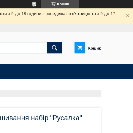
Кошик
и з 9 до 18 години з понеділка по п'ятницю та з 9 до 17
Кошик
шивання набір "Русалка"