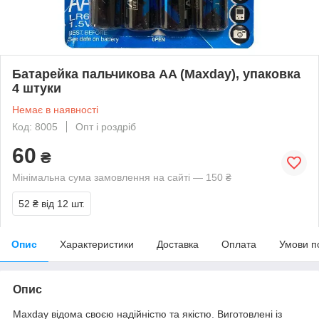
Батарейка пальчикова AA (Maxday), упаковка
4 штуки
Немає в наявності
Код: 8005
Опт і роздріб
60
₴
Мінімальна сума замовлення на сайті — 150 ₴
52 ₴
від 12 шт.
Опис
Характеристики
Доставка
Оплата
Умови п
Опис
Maxday відома своєю надійністю та якістю. Виготовлені із