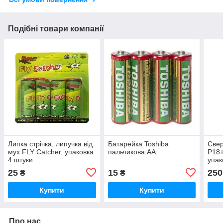
Подібні товари компанії
Липка стрічка, липучка від
Батарейка Toshiba
Свер
мух FLY Catcher, упаковка
пальчикова AA
Р18+
4 штуки
упак
25
15
250
₴
₴
Купити
Купити
Про нас