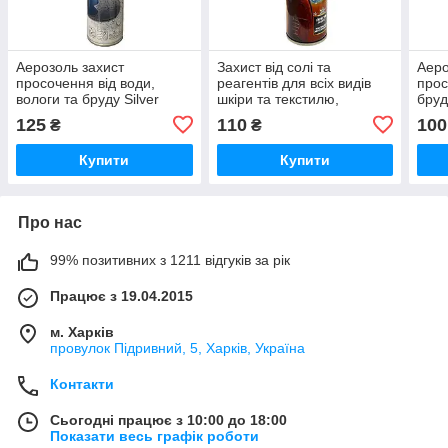
Аерозоль захист
Захист від солі та
Аеро
просочення від води,
реагентів для всіх видів
прос
вологи та бруду Silver
шкіри та текстилю,
бруд
Universal, SMS 300 мл
SALTON EXPERT,
(+20
125
110
100
₴
₴
(+20%)
аерозоль 250мл
Купити
Купити
Про нас
99% позитивних з 1211 відгуків за рік
Працює з 19.04.2015
м. Харків
провулок Підривний, 5, Харків, Україна
Контакти
Сьогодні працює з 10:00 до 18:00
Показати весь графік роботи