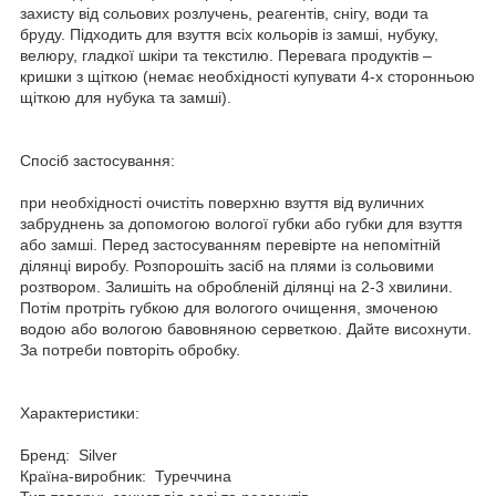
захисту від сольових розлучень, реагентів, снігу, води та
бруду. Підходить для взуття всіх кольорів із замші, нубуку,
велюру, гладкої шкіри та текстилю. Перевага продуктів –
кришки з щіткою (немає необхідності купувати 4-х сторонньою
щіткою для нубука та замші).
Спосіб застосування:
при необхідності очистіть поверхню взуття від вуличних
забруднень за допомогою вологої губки або губки для взуття
або замші. Перед застосуванням перевірте на непомітній
ділянці виробу. Розпорошіть засіб на плями із сольовими
розтвором. Залишіть на обробленій ділянці на 2-3 хвилини.
Потім протріть губкою для вологого очищення, змоченою
водою або вологою бавовняною серветкою. Дайте висохнути.
За потреби повторіть обробку.
Характеристики:
Бренд: Silver
Країна-виробник: Туреччина