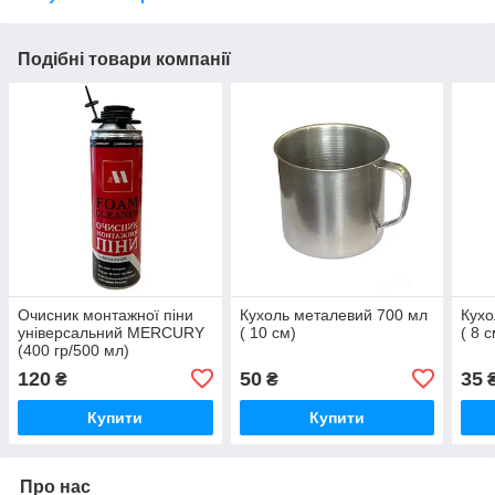
Подібні товари компанії
Очисник монтажної піни
Кухоль металевий 700 мл
Кухо
універсальний MERCURY
( 10 см)
( 8 
(400 гр/500 мл)
120
50
35
₴
₴
Купити
Купити
Про нас