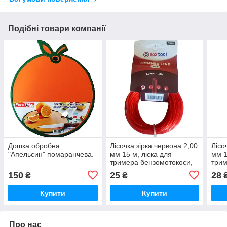
Подібні товари компанії
Дошка обробна
Лісочка зірка червона 2,00
Лісо
"Апельсин" помаранчева.
мм 15 м, ліска для
мм 1
тримера бензомотокоси,
трим
електрокоси
елек
150
25
28
₴
₴
Купити
Купити
Про нас