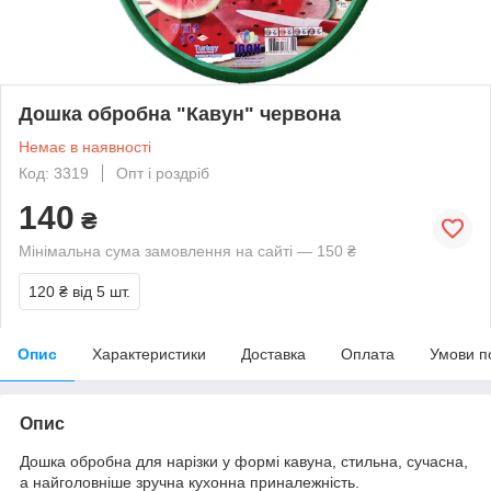
Дошка обробна "Кавун" червона
Немає в наявності
Код: 3319
Опт і роздріб
140
₴
Мінімальна сума замовлення на сайті — 150 ₴
120 ₴
від 5 шт.
Опис
Характеристики
Доставка
Оплата
Умови п
Опис
Дошка обробна для нарізки у формі кавуна, стильна, сучасна,
а найголовніше зручна кухонна приналежність.