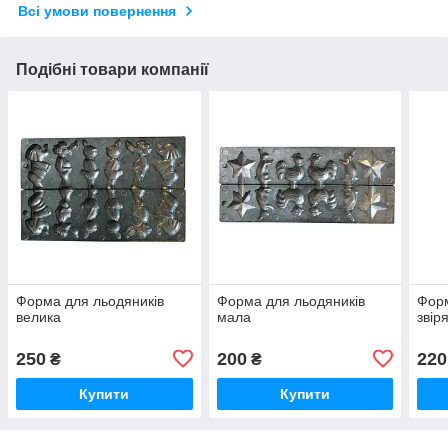
Всі умови повернення
Подібні товари компанії
Форма для льодяників
Форма для льодяників
Форм
велика
мала
звір
250
200
220
₴
₴
Купити
Купити