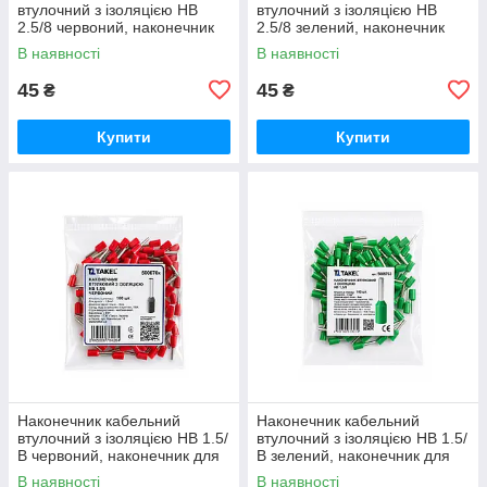
втулочний з ізоляцією HB
втулочний з ізоляцією HB
2.5/8 червоний, наконечник
2.5/8 зелений, наконечник
для обтискання кінців
для обтискання кінців
В наявності
В наявності
проводки
проводки
45
45
₴
₴
Купити
Купити
Наконечник кабельний
Наконечник кабельний
втулочний з ізоляцією HB 1.5/
втулочний з ізоляцією HB 1.5/
В червоний, наконечник для
В зелений, наконечник для
обтискання кінців проводки
обтискання кінців проводки
В наявності
В наявності