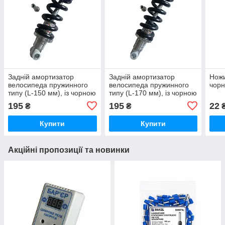
Задній амортизатор
Задній амортизатор
Ножи
велосипеда пружинного
велосипеда пружинного
чорн
типу (L-150 мм), із чорною
типу (L-170 мм), із чорною
пружиною
пружиною
195
195
22
₴
₴
Купити
Купити
Акційні пропозиції та новинки