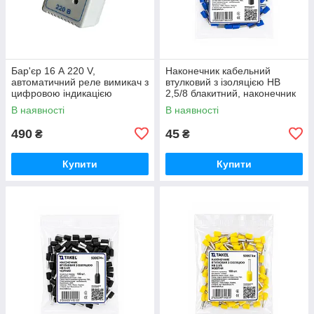
Бар'єр 16 А 220 V,
Наконечник кабельний
автоматичний реле вимикач з
втулковий з ізоляцією HB
цифровою індикацією
2,5/8 блакитний, наконечник
напруги, захист для
для обтиску кінців дроту
В наявності
В наявності
холодильника від перепадів
напруги (корпус
490
45
₴
₴
Купити
Купити