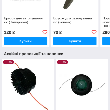
Брусок для заточування
Брусок для заточування
Порш
кіс (Запоріжжя)
кіс (човник)
мото
DXD
120
70
290
₴
₴
Купити
Купити
Акційні пропозиції та новинки
–10%
–10%