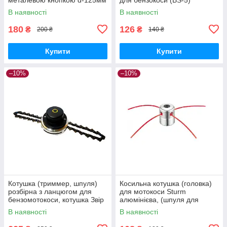
В наявності
В наявності
180
126
₴
₴
200 ₴
140 ₴
Купити
Купити
–10%
–10%
Котушка (триммер, шпуля)
Косильна котушка (головка)
розбірна з ланцюгом для
для мотокоси Sturm
бензомотокоси, котушка Звір
алюмінієва, (шпуля для
бензокоси)
В наявності
В наявності