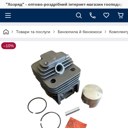
"Хозряд" - оптово-роздрібний інтернет-магазин господарсь
Товари та послуги
Бензопила й бензокоси
Комплекту
–10%