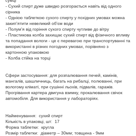
сумці
- Сухий спирт дуже швидко розгорається навіть від одного
сірника
- Однією таблеткою сухого спирту у похідних умовах можна
закип'ятити невеликий об'єм води
- Полум'я від горіння сухого спирту чутливе до вітру
- Пластикова колба захищає сухий спирт від фізичного впливу
та попадання вологи - це є перевагою при транспортуванні та
використанні в різних погодних умовах, порівняно з
картонною упаковкою
- Колба стійка на торці
Сфери застосування: для розпалювання печей, камінів,
мангалів, шашличниць, багать на рибалці, полюванні, при
вологому кліматі, при сушінні льохів, підвалів, гаражів.
Прогрівання картера двигуна взимку, прокалювання свічок
автомобіля. Для використання у лабораторіях.
Найменування: сухий спирт
Кількість в упаковці, шт: 17
Форма таблетки: кругла
Розмір таблетки: діаметр – 30мм; товщина - 9мм