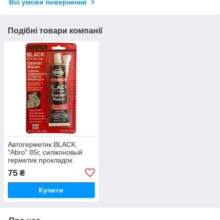
Всі умови повернення
Подібні товари компанії
Автогерметик BLACK
"Abro" 85г, силіконовый
герметик прокладок
(чорний)
75
₴
Купити