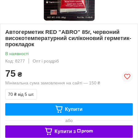
Автогерметик RED "ABRO" 85г, червоний
високотемпературний силіконовий герметик-
прокладок
В наявності
Код: 8277
Опт і роздріб
75
₴
Мінімальна сума замовлення на сайті — 150 ₴
70 ₴
від 5 шт.
Купити
або
Купити з