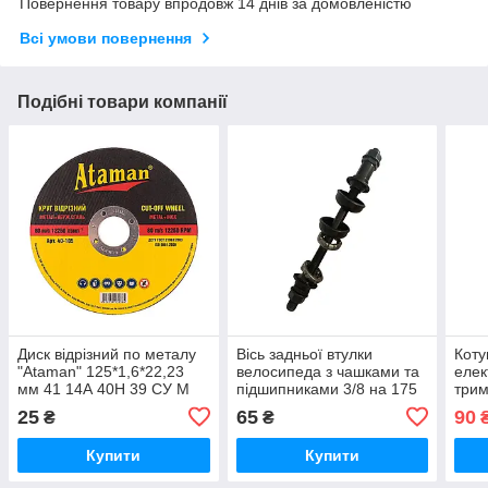
Повернення товару впродовж 14 днів за домовленістю
Всі умови повернення
Подібні товари компанії
Диск відрізний по металу
Вісь задньої втулки
Коту
"Ataman" 125*1,6*22,23
велосипеда з чашками та
елек
мм 41 14А 40Н 39 СУ М
підшипниками 3/8 на 175
трим
2кл, коло для болгарки
мм, під різьблення м 10
25
65
90
₴
₴
Купити
Купити