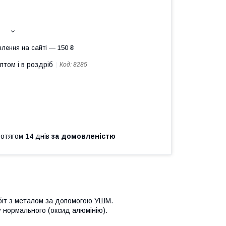
лення на сайті — 150 ₴
птом і в роздріб
Код:
8285
ротягом 14 днів
за домовленістю
біт з металом за допомогою УШМ.
 нормального (оксид алюмінію).