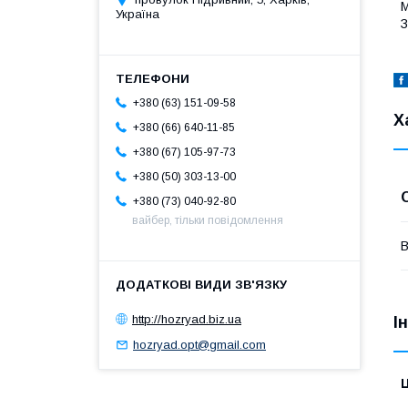
М
Україна
З
+380 (63) 151-09-58
Х
+380 (66) 640-11-85
+380 (67) 105-97-73
+380 (50) 303-13-00
+380 (73) 040-92-80
вайбер, тільки повідомлення
В
http://hozryad.biz.ua
І
hozryad.opt@gmail.com
Ц