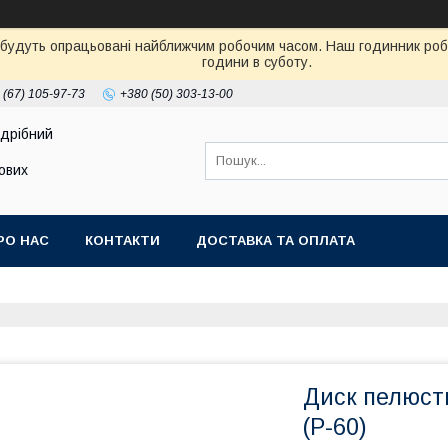
 будуть опрацьовані найближчим робочим часом. Наш годинник робот
години в суботу.
 (67) 105-97-73
+380 (50) 303-13-00
здрібний
тових
РО НАС
КОНТАКТИ
ДОСТАВКА ТА ОПЛАТА
Диск пелюст
(P-60)