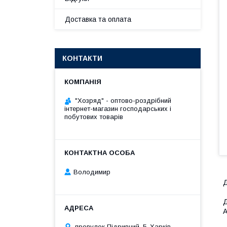
Доставка та оплата
КОНТАКТИ
"Хозряд" - оптово-роздрібний
інтернет-магазин господарських і
побутових товарів
Володимир
Д
Д
А
провулок Підривний, 5, Харків,