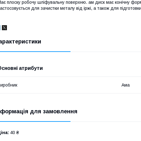
ає плоску робочу шліфувальну поверхню. ам диск має конічну форм
астосовується для зачистки металу від іржі, а також для підгото
арактеристики
Основні атрибути
иробник
Ама
нформація для замовлення
іна:
40 ₴