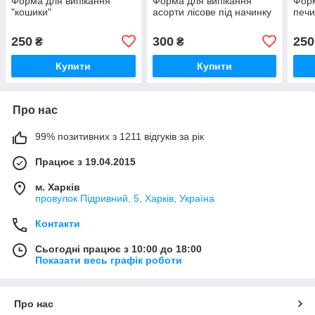
Форма для випікання
Форма для випікання
Форм
"кошики"
асорти лісове під начинку
печи
250
300
250
₴
₴
Купити
Купити
Про нас
99% позитивних з 1211 відгуків за рік
Працює з 19.04.2015
м. Харків
провулок Підривний, 5, Харків, Україна
Контакти
Сьогодні працює з 10:00 до 18:00
Показати весь графік роботи
Про нас