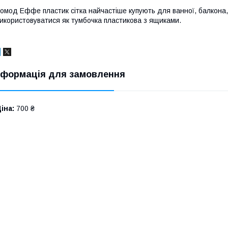
омод Еффе пластик сітка найчастіше купують для ванної, балкона, і
икористовуватися як тумбочка пластикова з ящиками.
нформація для замовлення
іна:
700 ₴