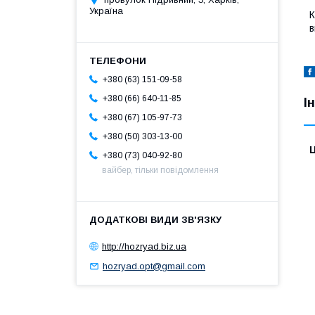
Україна
К
в
+380 (63) 151-09-58
+380 (66) 640-11-85
І
+380 (67) 105-97-73
+380 (50) 303-13-00
Ц
+380 (73) 040-92-80
вайбер, тільки повідомлення
http://hozryad.biz.ua
hozryad.opt@gmail.com