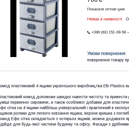
Показати оптові ціни
Немає в наявності
О
+380 (63) 151-09-58
повернення товару п
омод пластиковий 4 ящики українського виробництва Efe Plastics ви
ластиковий комод допоможе швидко навести чистоту та привести р
уміші первинної сировини, а також особливої добавки для еластичн
фе сітка на 4 ящики найбільш універсальний і практичний в експлуа
щиком ролики для легкого ковзання ящика, верхня кришка з поглиб
омод Ефе сітка складається з чотирьох ящиків, можна додавати яруси
ідійде для будь-якої частини будинку та офісу. Фасади з дрібними