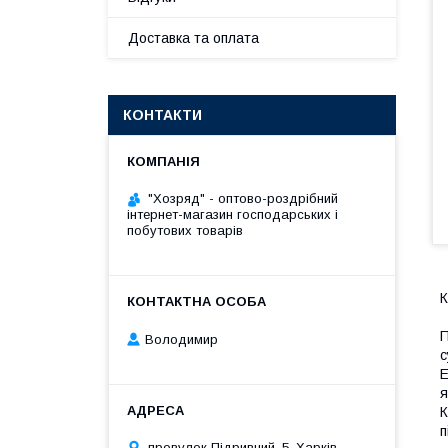
Доставка та оплата
КОНТАКТИ
"Хозряд" - оптово-роздрібний
інтернет-магазин господарських і
побутових товарів
К
П
Володимир
с
Е
я
К
п
провулок Підривний, 5, Харків,