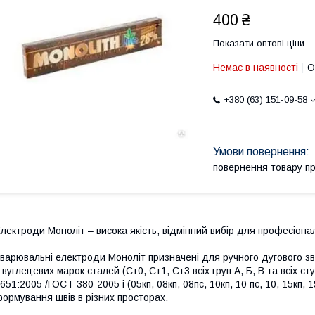
400 ₴
Показати оптові ціни
Немає в наявності
О
+380 (63) 151-09-58
повернення товару п
лектроди Моноліт – висока якість, відмінний вибір для професіонал
варювальні електроди Моноліт призначені для ручного дугового з
 вуглецевих марок сталей (Ст0, Ст1, Ст3 всіх груп А, Б, В та всіх с
651:2005 /ГОСТ 380-2005 і (05кп, 08кп, 08пс, 10кп, 10 пс, 10, 15кп, 
ормування швів в різних просторах.