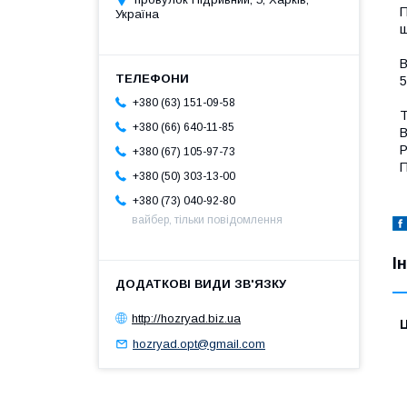
П
Україна
ш
В
5
+380 (63) 151-09-58
Т
+380 (66) 640-11-85
В
Р
+380 (67) 105-97-73
П
+380 (50) 303-13-00
+380 (73) 040-92-80
вайбер, тільки повідомлення
І
http://hozryad.biz.ua
Ц
hozryad.opt@gmail.com