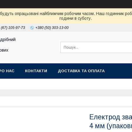
 будуть опрацьовані найближчим робочим часом. Наш годинник робот
години в суботу.
 (67) 105-97-73
+380 (50) 303-13-00
здрібний
тових
РО НАС
КОНТАКТИ
ДОСТАВКА ТА ОПЛАТА
Електрод зв
4 мм (упаковк