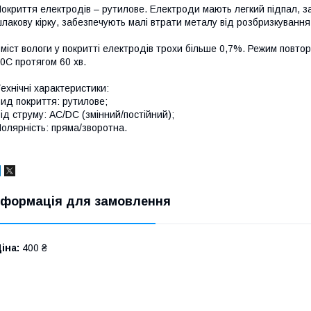
окриття електродів – рутилове. Електроди мають легкий підпал, за
лакову кірку, забезпечують малі втрати металу від розбризкування
міст вологи у покритті електродів трохи більше 0,7%. Режим повт
0С протягом 60 хв.
ехнічні характеристики:
ид покриття: рутилове;
ід струму: AC/DC (змінний/постійний);
олярність: пряма/зворотна.
нформація для замовлення
іна:
400 ₴