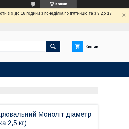
Кошик
и з 9 до 18 години з понеділка по п'ятницю та з 9 до 17
Кошик
арювальний Моноліт діаметр
а 2,5 кг)