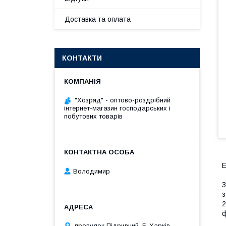
Доставка та оплата
КОНТАКТИ
"Хозряд" - оптово-роздрібний
інтернет-магазин господарських і
побутових товарів
Е
Володимир
З
з
2
ф
провулок Підривний, 5, Харків,