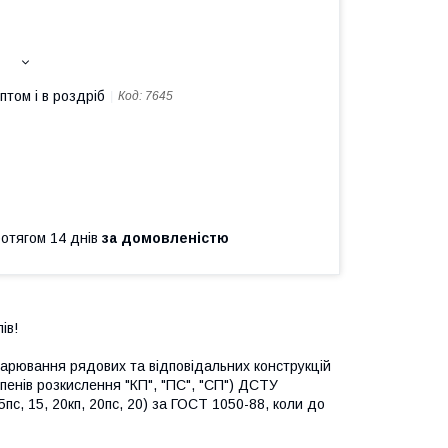
птом і в роздріб
Код:
7645
ротягом 14 днів
за домовленістю
ів!
варювання рядових та відповідальних конструкцій
тупенів розкислення "КП", "ПС", "СП") ДСТУ
15пс, 15, 20кп, 20пс, 20) за ГОСТ 1050-88, коли до