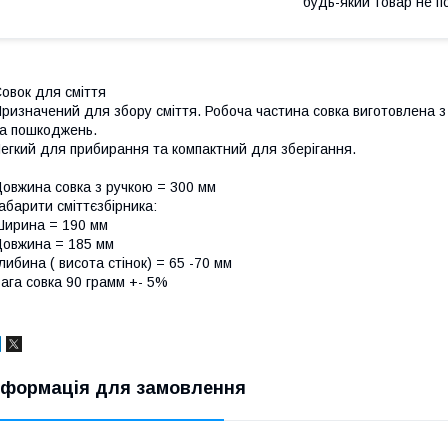
будь-який товар не п
овок для сміття
ризначений для збору сміття. Робоча частина совка виготовлена з 
а пошкоджень.
егкий для прибирання та компактний для зберігання.
овжина совка з ручкою = 300 мм
абарити сміттєзбірника:
ирина = 190 мм
овжина = 185 мм
либина ( висота стінок) = 65 -70 мм
ага совка 90 грамм +- 5%
нформація для замовлення