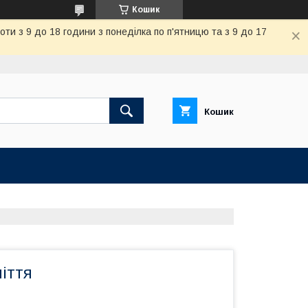
Кошик
и з 9 до 18 години з понеділка по п'ятницю та з 9 до 17
Кошик
іття