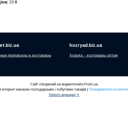
іна:
23 ₴
t.biz.ua
hozryad.biz.ua
ные препараты и зоотовары
Хозряд - хозтовары оптом
Сайт створений на маркетплейсі
Prom.ua
"Хозряд" - оптово-роздрібний інтернет-магазин господарських і побутових товарів |
Поскаржитися на контен
Select Language
▼