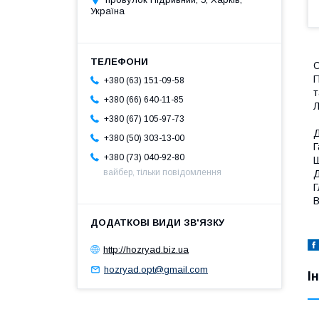
Україна
С
П
+380 (63) 151-09-58
т
+380 (66) 640-11-85
Л
+380 (67) 105-97-73
Д
+380 (50) 303-13-00
Г
+380 (73) 040-92-80
Ш
вайбер, тільки повідомлення
Д
Г
В
http://hozryad.biz.ua
hozryad.opt@gmail.com
І