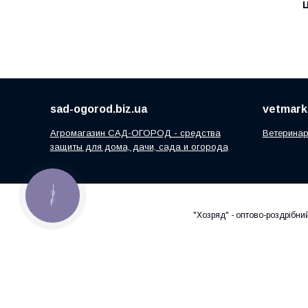
Ц
sad-ogorod.biz.ua
vetmarke
Агромагазин САД-ОГОРОД - средства
Ветеринар
защиты для дома, дачи, сада и огорода
КНОПКА
ЗВ'ЯЗКУ