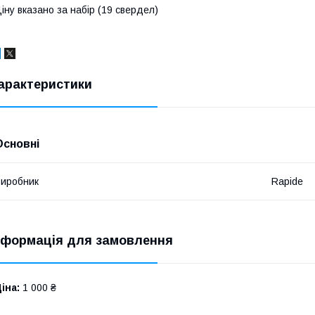
іну вказано за набір (19 свердел)
арактеристики
Основні
иробник
Rapide
нформація для замовлення
іна:
1 000 ₴