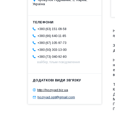
Україна
+380 (63) 151-09-58
Н
п
+380 (66) 640-11-85
+380 (67) 105-97-73
З
+380 (50) 303-13-00
д
+380 (73) 040-92-80
Н
вайбер, тільки повідомлення
н
е
в
Т
К
http://hozryad.biz.ua
Д
hozryad.opt@gmail.com
М
П
П