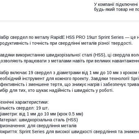
У компанії підключені
будь-який товар не п
абір свердел по металу RapidE HSS PRO 19шт Sprint Series — це 
родуктивність і точність при свердлінні металів різної твердості.
авдяки використанню швидкорізальної сталі (HSS), ці свердла во
озволяють працювати з металами навіть при великих навантаженн
абір включає 19 свердел з діаметрами від 1 мм до 10 мм з кроком 
еобхідний інструмент для кожного проекту. Завдяки технології Spr
фективність і зменшене тертя, що знижує нагрів і забезпечує трив
ибір для тих, хто шукає надійність і швидкість у роботі.
ехнічні характеристики:
ількість свердел: 19 шт.
іаметри: від 1 мм до 10 мм (крок 0.5 мм)
атеріал: швидкорізальна сталь (HSS)
ризначення: для свердління металів
окриття: Sprint Series для високої швидкості свердління та зниже