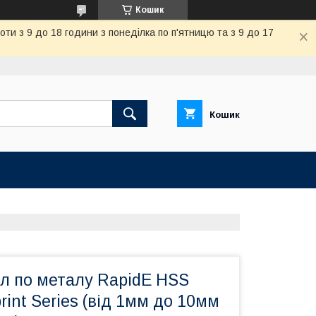
Кошик
и з 9 до 18 години з понеділка по п'ятницю та з 9 до 17
Кошик
ел по металу RapidE HSS
int Series (від 1мм до 10мм