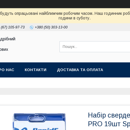
 будуть опрацьовані найближчим робочим часом. Наш годинник робот
години в суботу.
 (67) 105-97-73
+380 (50) 303-13-00
здрібний
тових
РО НАС
КОНТАКТИ
ДОСТАВКА ТА ОПЛАТА
Набір сверд
PRO 19шт Spr