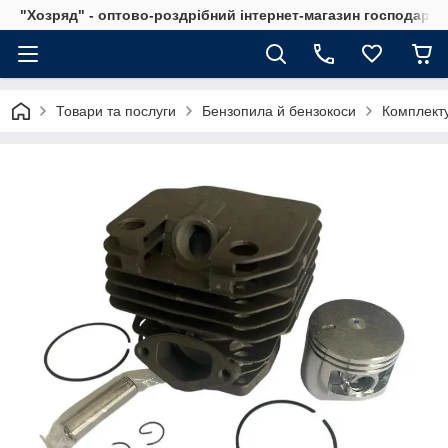
"Хозряд" - оптово-роздрібний інтернет-магазин господарсь
Товари та послуги
Бензопила й бензокоси
Комплекту