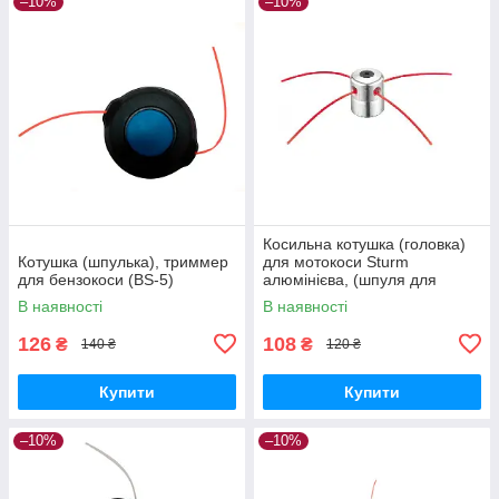
–10%
–10%
Косильна котушка (головка)
Котушка (шпулька), триммер
для мотокоси Sturm
для бензокоси (BS-5)
алюмінієва, (шпуля для
бензокоси)
В наявності
В наявності
126
108
₴
₴
140 ₴
120 ₴
Купити
Купити
–10%
–10%