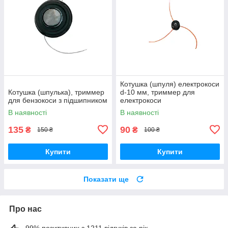
Котушка (шпуля) електрокоси
Котушка (шпулька), триммер
d-10 мм, триммер для
для бензокоси з підшипником
електрокоси
В наявності
В наявності
135
90
₴
₴
150 ₴
100 ₴
Купити
Купити
Показати ще
Про нас
99% позитивних з 1211 відгуків за рік