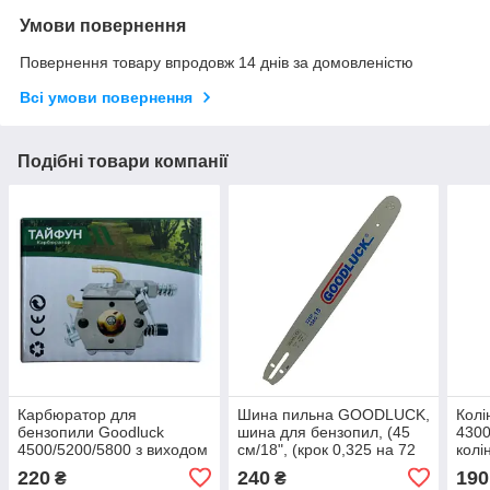
Умови повернення
Повернення товару впродовж 14 днів за домовленістю
Всі умови повернення
Подібні товари компанії
Карбюратор для
Шина пильна GOODLUCK,
Колі
бензопили Goodluck
шина для бензопил, (45
4300
4500/5200/5800 з виходом
см/18", (крок 0,325 на 72
колі
під праймер, карбюратор
DL), паз 1,5/0,058)
бен
220
240
190
₴
₴
ТАЙФУН