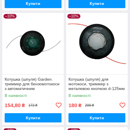
Купити
Купити
–10%
–10%
Котушка (шпуля) Garden.
Котушка (шпуля) для
триммер для бензомотокоси
мотокоси, триммер з
з автоматичним
металевою кнопкою d-125мм
намотуванням з пластиковою
В наявності
В наявності
кнопкою
154,80
180
₴
₴
172 ₴
200 ₴
Купити
Купити