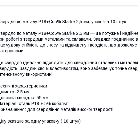
вердло по металу Р18+Co5% Starke 2,5 мм, упаковка 10 штук
вердло по металу Р18+Co5% Starke 2,5 мм — це потужне і надійне
ри роботі з твердими металами та сплавами. Завдяки поєднанню ви
ає чудову стійкість до зносу та підвищену твердість, що дозволяє
атеріалами.
е свердло ідеально підходить для свердління сталевих і металеви
вердість. Завдяки своїм властивостям, воно забезпечує точне свер
нтенсивному використанні.
ехнічні характеристики:
іаметр: 2,5 мм
овжина свердла: 55 мм
атеріал: сталь Р18 + 5% кобальт
ризначення: для свердління металів високої твердості
іну вказано за одну упаковку ( 10 штук)