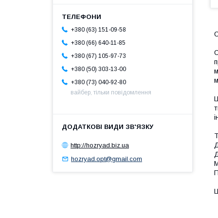
+380 (63) 151-09-58
С
+380 (66) 640-11-85
С
+380 (67) 105-97-73
п
+380 (50) 303-13-00
м
м
+380 (73) 040-92-80
вайбер, тільки повідомлення
Ц
т
і
Т
Д
http://hozryad.biz.ua
Д
hozryad.opt@gmail.com
М
П
Ц