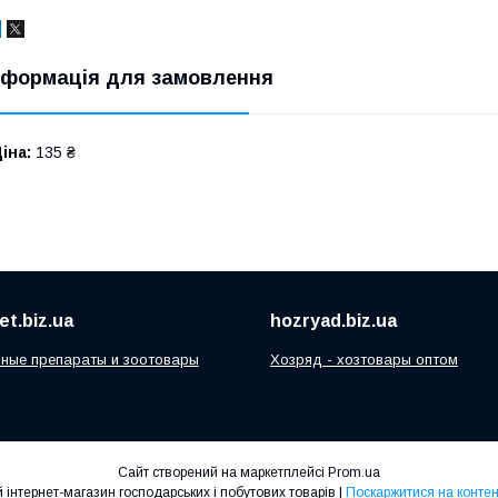
нформація для замовлення
іна:
135 ₴
t.biz.ua
hozryad.biz.ua
ные препараты и зоотовары
Хозряд - хозтовары оптом
Сайт створений на маркетплейсі
Prom.ua
"Хозряд" - оптово-роздрібний інтернет-магазин господарських і побутових товарів |
Поскаржитися на контен