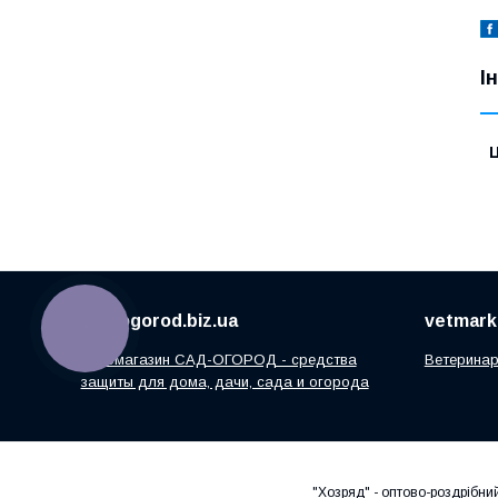
І
Ц
sad-ogorod.biz.ua
vetmarke
КНОПКА
ЗВ'ЯЗКУ
Агромагазин САД-ОГОРОД - средства
Ветеринар
защиты для дома, дачи, сада и огорода